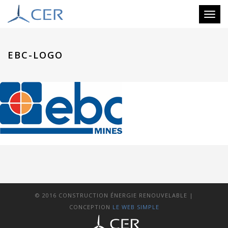
Toggl
naviga
EBC-LOGO
© 2016 CONSTRUCTION ÉNERGIE RENOUVELABLE |
CONCEPTION
LE WEB SIMPLE